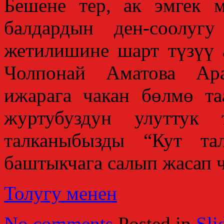
Бешене тер, ак эмгек м
балдардын ден-соолуг
жетилишине шарт түзүү 
Чолпонай Аматова Ара
ижарага чакан бөлмө т
журтубуздун улуттук 
талканыбызды “Кут та
баштыкчага салып жасап 
Толугу менен
No comments
Posted in
Sli