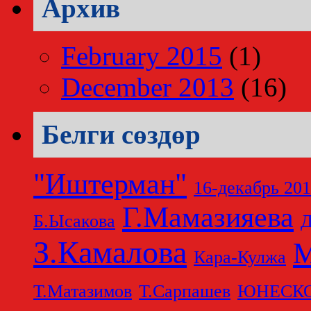
Архив
February 2015
(1)
December 2013
(16)
Белги сөздөр
"Иштерман"
16-декабрь 20
Г.Мамазияева
Б.Ысакова
Д
З.Камалова
М
Кара-Кулжа
Т.Матазимов
Т.Сарпашев
ЮНЕСК