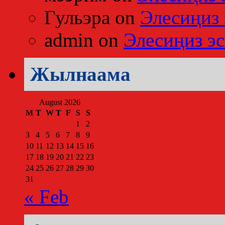
Гульэра
on
Элесиңиз 
admin
on
Элесиңиз эс
Жылнаама
August 2026
M
T
W
T
F
S
S
1
2
3
4
5
6
7
8
9
10
11
12
13
14
15
16
17
18
19
20
21
22
23
24
25
26
27
28
29
30
31
« Feb