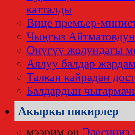
катталды
Вице премьер-минис
Чыңгыз Айтматовдун
Өнүгүү жолундагы м
Аялуу балдар жардам
Талкан кайрадан дос
Балдардын чыгармач
Акыркы пикирлер
мээрим
on
Элесиңиз 