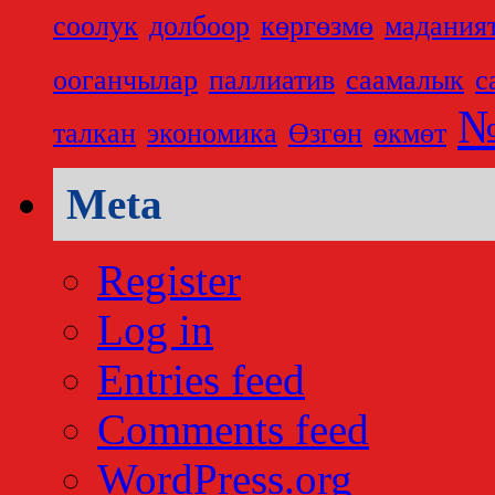
соолук
долбоор
көргөзмө
мадания
ооганчылар
паллиатив
саамалык
с
№
талкан
экономика
Өзгөн
өкмөт
Meta
Register
Log in
Entries feed
Comments feed
WordPress.org