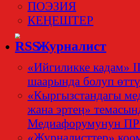
ПОЭЗИЯ
КЕҢЕШТЕР
Журналист
«Ийгиликке кадам» I
шаарында болуп өтт
«Кыргызстандагы мед
жана эртеӊ» темасын
Медиафорумунун 
«Журналисттер» коо