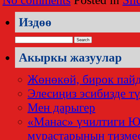
Издөө
Search
for:
Акыркы жазуулар
Жөнөкөй, бирок пай
Элесиңиз эсибизде тү
Мен дарыгер
«Манас» үчилтиги 
мурастарынын тизме