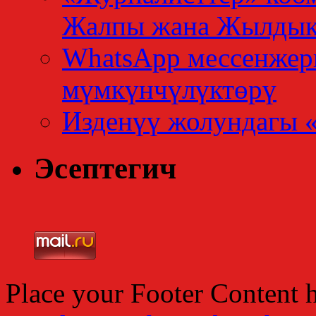
Жалпы жана Жылдык
WhatsApp мессенжер
мүмкүнчүлүктөрү
Изденүү жолундагы 
Эсептегич
Place your Footer Content 