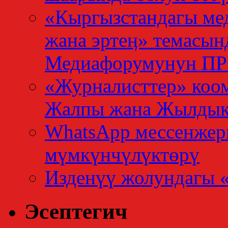
«Кыргызстандагы мед
жана эртеӊ» темасын
Медиафорумунун 
«Журналисттер» коо
Жалпы жана Жылдык
WhatsApp мессенжер
мүмкүнчүлүктөрү
Изденүү жолундагы 
Эсептегич