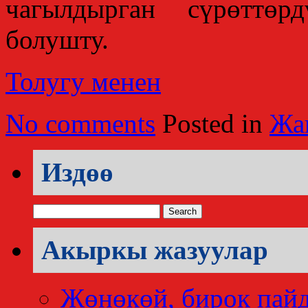
чагылдырган сүрөттөр
болушту.
Толугу менен
No comments
Posted in
Жа
Издөө
Search
for:
Акыркы жазуулар
Жөнөкөй, бирок пай