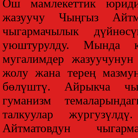
Ош мамлекеттик юриди
жазуучу Чыңгыз Айт
чыгармачылык дүйнөсү
уюштурулду. Мында к
мугалимдер жазуучунун
жолу жана терең мазму
бөлүштү. Айрыкча чыг
гуманизм темаларында
талкуулар жургузүлд
Айтматовдун чыгарма