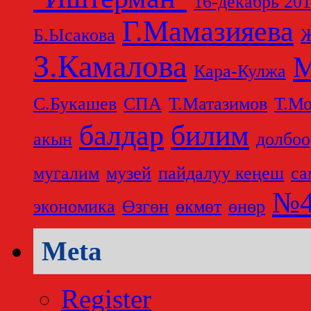
16-декабрь 20
Г.Мамазияева
Б.Ысакова
Ж
З.Камалова
М
Кара-Кулжа
С.Букашев
СПА
Т.Матазимов
Т.Мо
балдар
билим
акын
долбоо
мугалим
музей
пайдалуу кеңеш
са
№4
экономика
Өзгөн
өкмөт
өнөр
Meta
Register