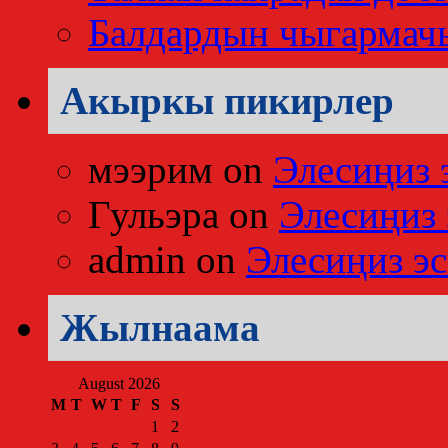
Балдардын чыгармач
Акыркы пикирлер
мээрим
on
Элесиңиз 
Гульэра
on
Элесиңиз 
admin
on
Элесиңиз эс
Жылнаама
August 2026
M
T
W
T
F
S
S
1
2