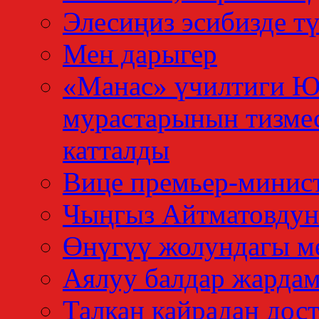
Элесиңиз эсибизде тү
Мен дарыгер
«Манас» үчилтиги 
мурастарынын тизме
катталды
Вице премьер-минис
Чыңгыз Айтматовдун
Өнүгүү жолундагы м
Аялуу балдар жардам
Талкан кайрадан дос