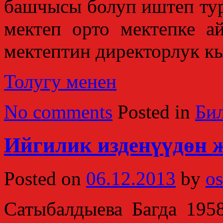
башчысы болуп иштеп ту
мектеп орто мектепке 
мектептин директорлук кы
Толугу менен
No comments
Posted in
Би
Ийгилик изденүүдөн 
Posted on
06.12.2013
by
os
Сатыбалдыева Багда 19