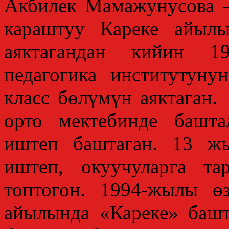
Акбилек Мамажунусова 
караштуу Кареке айылы
аяктагандан кийин 1
педагогика институтуну
класс бөлүмүн аяктаган
орто мектебинде башт
иштеп баштаган. 13 ж
иштеп, окуучуларга та
топтогон. 1994-жылы 
айылында «Кареке» башт