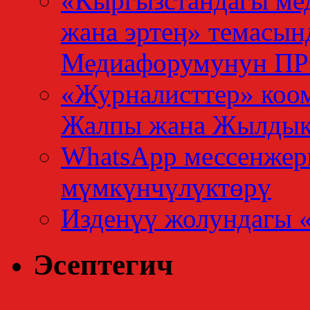
«Кыргызстандагы мед
жана эртеӊ» темасын
Медиафорумунун 
«Журналисттер» коо
Жалпы жана Жылдык
WhatsApp мессенжер
мүмкүнчүлүктөрү
Изденүү жолундагы 
Эсептегич