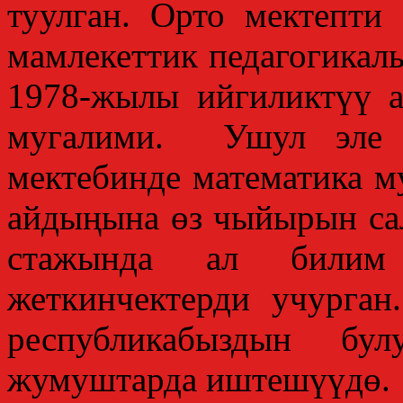
туулган. Орто мектепти
мамлекеттик педагогикал
1978-жылы ийгиликтүү а
мугалими. Ушул эле
мектебинде математика м
айдыңына өз чыйырын са
стажында ал билим
жеткинчектерди учурган
республикабыздын бул
жумуштарда иштешүүдө.