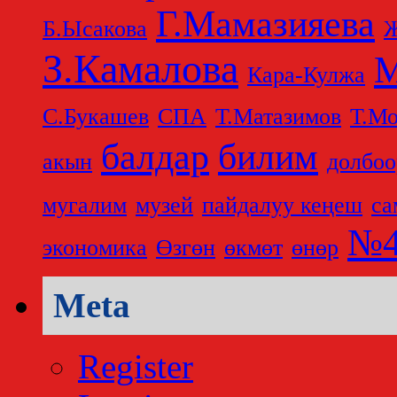
Г.Мамазияева
Б.Ысакова
Ж
З.Камалова
М
Кара-Кулжа
С.Букашев
СПА
Т.Матазимов
Т.Мо
балдар
билим
акын
долбоо
мугалим
музей
пайдалуу кеңеш
са
№4
экономика
Өзгөн
өкмөт
өнөр
Meta
Register