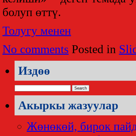
болуп өттү.
Толугу менен
No comments
Posted in
Sli
Издөө
Search
for:
Акыркы жазуулар
Жөнөкөй, бирок пай