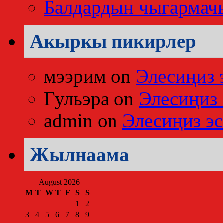
Балдардын чыгармач
Акыркы пикирлер
мээрим
on
Элесиңиз 
Гульэра
on
Элесиңиз 
admin
on
Элесиңиз эс
Жылнаама
August 2026
M
T
W
T
F
S
S
1
2
3
4
5
6
7
8
9