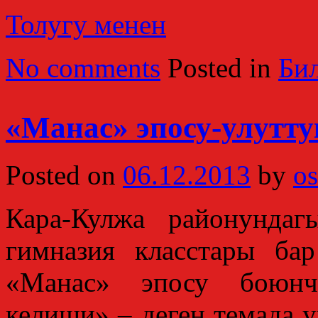
Толугу менен
No comments
Posted in
Би
«Манас» эпосу-улутту
Posted on
06.12.2013
by
os
Кара-Кулжа районунда
гимназия класстары ба
«Манас» эпосу боюнч
келиши» – деген темада 