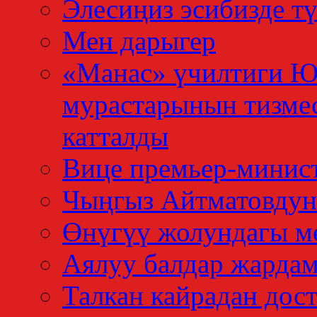
Элесиңиз эсибизде тү
Мен дарыгер
«Манас» үчилтиги 
мурастарынын тизме
катталды
Вице премьер-минис
Чыңгыз Айтматовдун
Өнүгүү жолундагы м
Аялуу балдар жардам
Талкан кайрадан дос