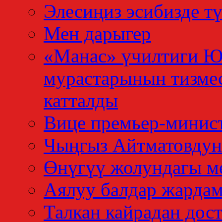
Элесиңиз эсибизде тү
Мен дарыгер
«Манас» үчилтиги 
мурастарынын тизме
катталды
Вице премьер-минис
Чыңгыз Айтматовдун
Өнүгүү жолундагы м
Аялуу балдар жардам
Талкан кайрадан дос