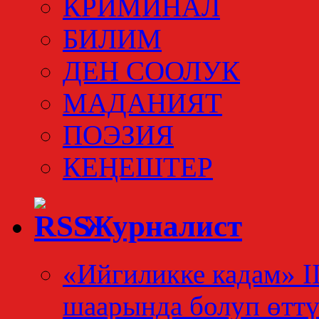
КРИМИНАЛ
БИЛИМ
ДЕН СООЛУК
МАДАНИЯТ
ПОЭЗИЯ
КЕҢЕШТЕР
Журналист
«Ийгиликке кадам» I
шаарында болуп өтт