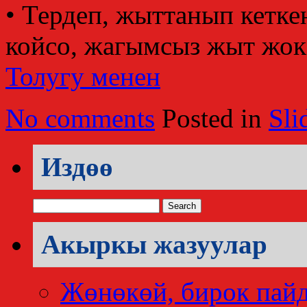
• Тердеп, жыттанып кетке
койсо, жагымсыз жыт жок 
Толугу менен
No comments
Posted in
Sli
Издөө
Search
for:
Акыркы жазуулар
Жөнөкөй, бирок пай