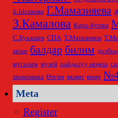
Г.Мамазияева
Б.Ысакова
Ж
З.Камалова
М
Кара-Кулжа
С.Букашев
СПА
Т.Матазимов
Т.Мо
балдар
билим
акын
долбоо
мугалим
музей
пайдалуу кеңеш
са
№4
экономика
Өзгөн
өкмөт
өнөр
Meta
Register