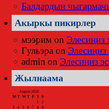
Балдардын чыгармач
Акыркы пикирлер
мээрим
on
Элесиңиз 
Гульэра
on
Элесиңиз 
admin
on
Элесиңиз эс
Жылнаама
August 2026
M
T
W
T
F
S
S
1
2
3
4
5
6
7
8
9