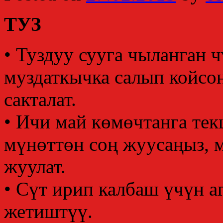
ТУЗ
• Туздуу сууга чыланган 
муздаткычка салып койсоң
сакталат.
• Ичи май көмөчтанга тек
мүнөттөн соң жуусаңыз, м
жуулат.
• Сүт ирип калбаш үчүн а
жетиштүү.