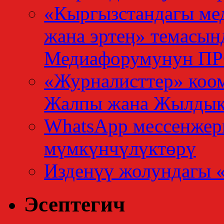
«Кыргызстандагы мед
жана эртеӊ» темасын
Медиафорумунун 
«Журналисттер» коо
Жалпы жана Жылдык
WhatsApp мессенжер
мүмкүнчүлүктөрү
Изденүү жолундагы 
Эсептегич