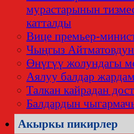
мурастарынын тизме
катталды
Вице премьер-минис
Чыңгыз Айтматовдун
Өнүгүү жолундагы м
Аялуу балдар жардам
Талкан кайрадан дос
Балдардын чыгармач
Акыркы пикирлер