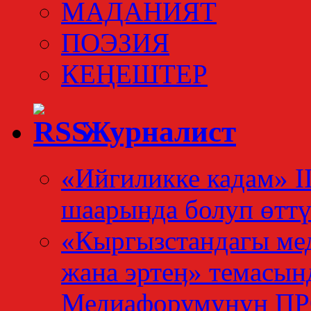
МАДАНИЯТ
ПОЭЗИЯ
КЕҢЕШТЕР
Журналист
«Ийгиликке кадам» I
шаарында болуп өтт
«Кыргызстандагы мед
жана эртеӊ» темасын
Медиафорумунун 