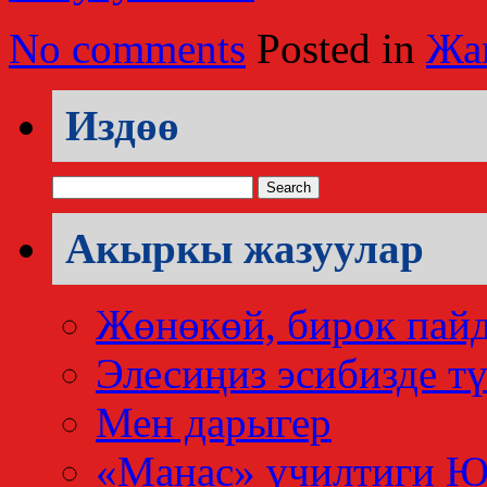
No comments
Posted in
Жа
Издөө
Search
for:
Акыркы жазуулар
Жөнөкөй, бирок пай
Элесиңиз эсибизде тү
Мен дарыгер
«Манас» үчилтиги 