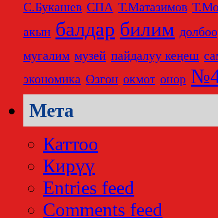
С.Букашев
СПА
Т.Матазимов
Т.Мо
балдар
билим
акын
долбоо
мугалим
музей
пайдалуу кеңеш
са
№4
экономика
Өзгөн
өкмөт
өнөр
Мета
Каттоо
Кирүү
Entries feed
Comments feed