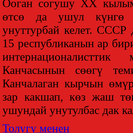
Ооган согушу ХХ кылы
өтсө да ушул күнгө ч
унуттурбай келет. СССР 
15 республиканын ар бир
интернационалисттик
Канчасынын сөөгү тем
Канчалаган кырчын өмүр
зар какшап, көз жаш тө
ушундай унутулбас дак ка
Толугу менен