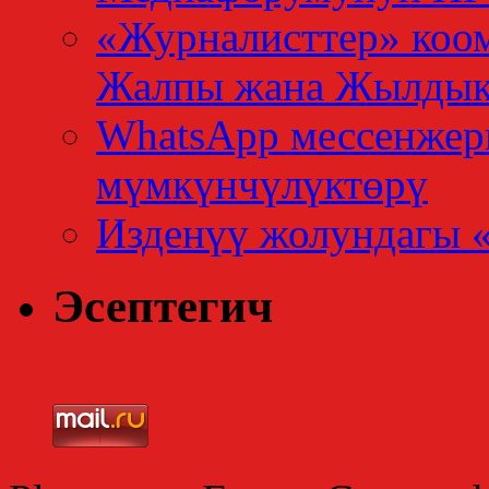
«Журналисттер» коо
Жалпы жана Жылдык
WhatsApp мессенжер
мүмкүнчүлүктөрү
Изденүү жолундагы 
Эсептегич