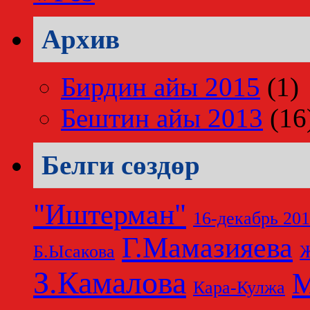
Архив
Бирдин айы 2015
(1)
Бештин айы 2013
(16
Белги сөздөр
"Иштерман"
16-декабрь 20
Г.Мамазияева
Б.Ысакова
Ж
З.Камалова
М
Кара-Кулжа