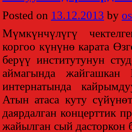
Posted on
13.12.2013
by
os
Мүмкүнчүлүгү чектелг
коргоо күнүнө карата Өз
берүү институтунун ст
аймагында жайгашкан 
интернатында кайрымд
Атын атаса куту сүйүнө
даярдалган концерттик пр
жайылган сый дасторкон 