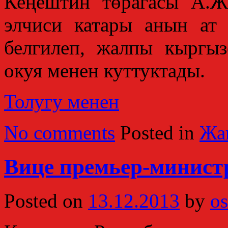
Кеңештин төрагасы А.Ж
элчиси катары анын ат
белгилеп, жалпы кыргы
окуя менен куттуктады.
Толугу менен
No comments
Posted in
Жа
Вице премьер-минист
Posted on
13.12.2013
by
os