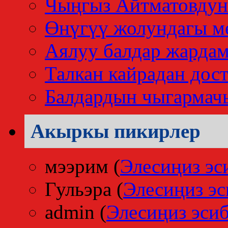
Чыңгыз Айтматовдун
Өнүгүү жолундагы м
Аялуу балдар жардам
Талкан кайрадан дос
Балдардын чыгармач
Акыркы пикирлер
мээрим
(
Элесиңиз эс
Гульэра
(
Элесиңиз эс
admin
(
Элесиңиз эсиб