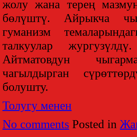
жолу жана терең мазму
бөлүштү. Айрыкча чыг
гуманизм темаларында
талкуулар жургузүлд
Айтматовдун чыгарма
чагылдырган сүрөттөр
болушту.
Толугу менен
No comments
Posted in
Жа