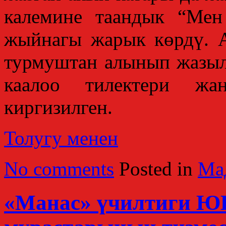
калемине таандык “Мен
жыйнагы жарык көрдү. 
турмуштан алынып жазылг
каалоо тилектери жа
киргизилген.
Толугу менен
No comments
Posted in
Ма
«Манас» үчилтиги 