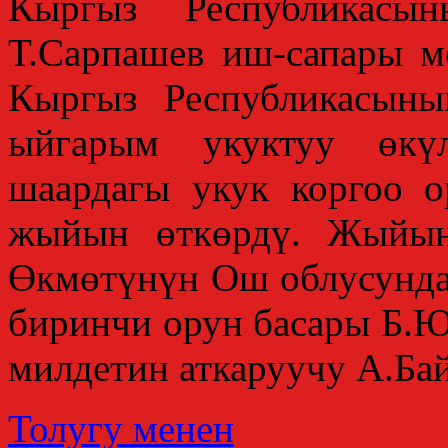
Кыргыз Республикасын
Т.Сарпашев иш-сапары м
Кыргыз Республикасын
ыйгарым укуктуу өкүл
шаардагы укук коргоо 
жыйын өткөрдү. Жыйын
Өкмөтүнүн Ош облусунда
биринчи орун басары Б.
милдетин аткаруучу А.Ба
Толугу менен