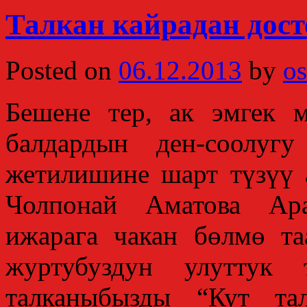
Талкан кайрадан дост
Posted on
06.12.2013
by
os
Бешене тер, ак эмгек м
балдардын ден-соолуг
жетилишине шарт түзүү 
Чолпонай Аматова Ара
ижарага чакан бөлмө т
журтубуздун улуттук 
талканыбызды “Кут та