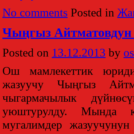
No comments
Posted in
Жа
Чыңгыз Айтматовдун 
Posted on
13.12.2013
by
os
Ош мамлекеттик юриди
жазуучу Чыңгыз Айт
чыгармачылык дүйнөсү
уюштурулду. Мында к
мугалимдер жазуучунун