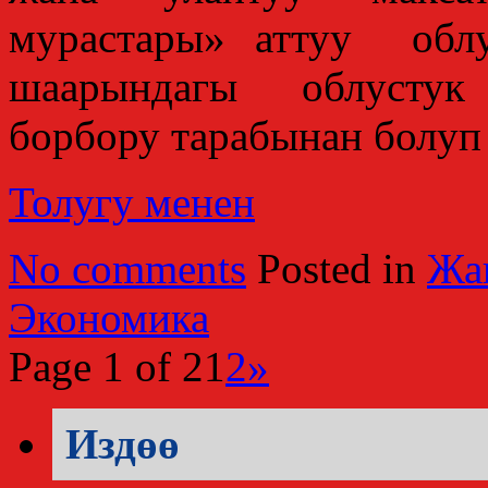
мурастары» аттуу обл
шаарындагы облустук
борбору тарабынан болуп 
Толугу менен
No comments
Posted in
Жа
Экономика
Page 1 of 2
1
2
»
Издөө