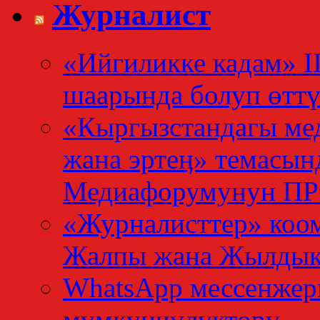
Журналист
«Ийгиликке кадам» I
шаарында болуп өтт
«Кыргызстандагы мед
жана эртеӊ» темасын
Медиафорумунун 
«Журналисттер» коо
Жалпы жана Жылдык
WhatsApp мессенжер
мүмкүнчүлүктөрү