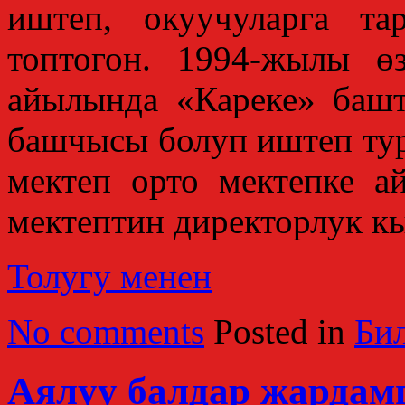
иштеп, окуучуларга та
топтогон. 1994-жылы 
айылында «Кареке» башт
башчысы болуп иштеп ту
мектеп орто мектепке 
мектептин директорлук кы
Толугу менен
No comments
Posted in
Би
Аялуу балдар жардам