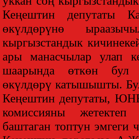
уккан соң кыргызстандык
Кеңештин депутаты К
өкүлдөрүнө ыраазычы
кыргызстандык кичинеке
ары манасчылар улап к
шаарында өткөн бул 
өкүлдөрү катышышты. Бу
Кеңештин депутаты, ЮН
комиссияны жетектеп 
баштаган топтун эмгеги 