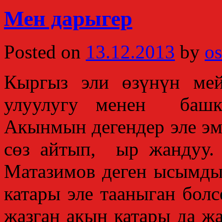
Мен дарыгер
Posted on
13.12.2013
by
os
Кыргыз эли өзүнүн мей
улуулугу менен башка
Акынмын дегендер эле эм
сөз айтып, ыр жандуу.
Матазимов деген ысымды
катары эле тааныган бол
жазган акын катары да 