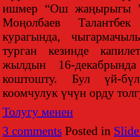
ишмер “Ош жаңырыгы ”
Моңолбаев Талантбе
курагында, чыгармачы
турган кезинде капил
жылдын 16-декабрын
коштошту. Бул үй-бү
коомчулук үчүн орду толг
Толугу менен
3 comments
Posted in
Slide