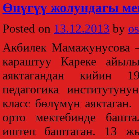
Өнүгүү жолундагы ме
Posted on
13.12.2013
by
os
Акбилек Мамажунусова 
караштуу Кареке айылы
аяктагандан кийин 1
педагогика институтуну
класс бөлүмүн аяктаган
орто мектебинде башт
иштеп баштаган. 13 ж