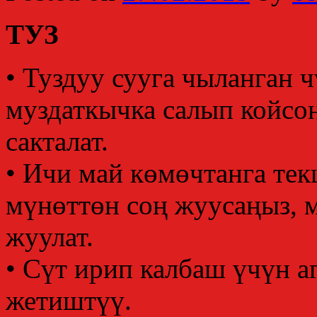
ТУЗ
• Туздуу сууга чыланган 
муздаткычка салып койсоң
сакталат.
• Ичи май көмөчтанга тек
мүнөттөн соң жуусаңыз, м
жуулат.
• Сүт ирип калбаш үчүн а
жетиштүү.