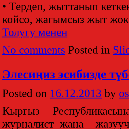
• Тердеп, жыттанып кетке
койсо, жагымсыз жыт жок 
Толугу менен
No comments
Posted in
Sli
Элесиңиз эсибизде тү
Posted on
16.12.2013
by
os
Кыргыз Республикасын
журналист жана жазууч