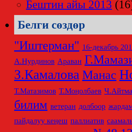
Бештин айы 2013
(16
Белги сөздөр
"Иштерман"
16-декабрь 20
Г.Мамаз
А.Нурдинов
Араван
З.Камалова
Н
Манас
Т.Матазимов
Т.Моңолбаев
Ч.Айтма
билим
ветеран
долбоор
жарда
пайдалуу кеңеш
паллиатив
саамал