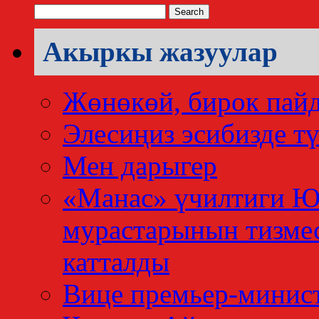
Search
for:
Акыркы жазуулар
Жөнөкөй, бирок пай
Элесиңиз эсибизде тү
Мен дарыгер
«Манас» үчилтиги 
мурастарынын тизме
катталды
Вице премьер-минис