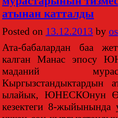
мурастарынын тизме
атынан катталды
Posted on
13.12.2013
by
os
Ата-бабалардан баа же
калган Манас эпосу Ю
маданий мурас
Кыргызстандыктардын а
ылайык, ЮНЕСКОнун Өк
кезектеги 8-жыйынында 