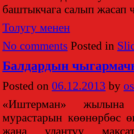
баштыкчага салып жасап 
Толугу менен
No comments
Posted in
Sli
Балдардын чыгармач
Posted on
06.12.2013
by
os
«Иштерман» жылына 
мурастарын көөнөрбөс 
жана улантуу макса