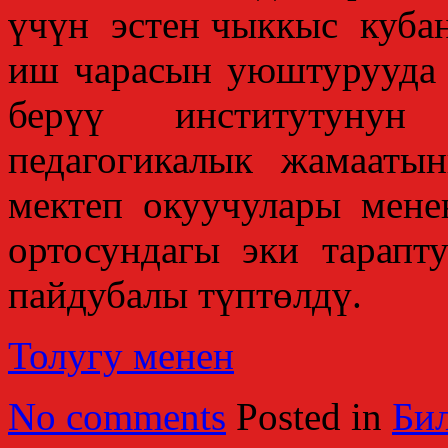
үчүн эстен чыккыс куба
иш чарасын уюштурууда 
берүү институтунун 
педагогикалык жамааты
мектеп окуучулары мене
ортосундагы эки тарап
пайдубалы түптөлдү.
Толугу менен
No comments
Posted in
Би