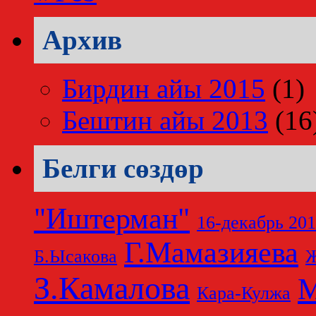
Архив
Бирдин айы 2015
(1)
Бештин айы 2013
(16
Белги сөздөр
"Иштерман"
16-декабрь 20
Г.Мамазияева
Б.Ысакова
Ж
З.Камалова
М
Кара-Кулжа