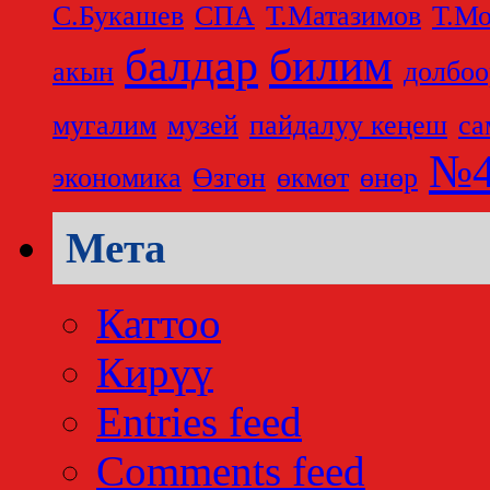
С.Букашев
СПА
Т.Матазимов
Т.Мо
балдар
билим
акын
долбоо
мугалим
музей
пайдалуу кеңеш
са
№4
экономика
Өзгөн
өкмөт
өнөр
Мета
Каттоо
Кирүү
Entries feed
Comments feed