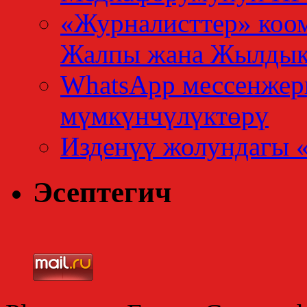
«Журналисттер» коо
Жалпы жана Жылдык
WhatsApp мессенжер
мүмкүнчүлүктөрү
Изденүү жолундагы 
Эсептегич