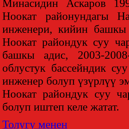
Минасидин Аскаров 19
Ноокат районундагы Н
инженери, кийин башкы
Ноокат райондук суу ча
башкы адис, 2003-200
облустук бассейндик су
инженер болуп үзүрлүү э
Ноокат райондук суу ч
болуп иштеп келе жатат.
Толугу менен