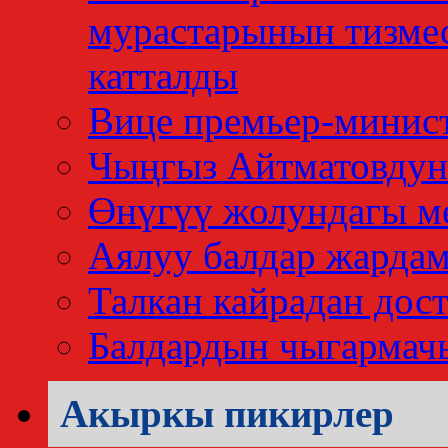
мурастарынын тизме
катталды
Вице премьер-минис
Чыңгыз Айтматовдун
Өнүгүү жолундагы м
Аялуу балдар жардам
Талкан кайрадан дос
Балдардын чыгармач
Акыркы пикирлер