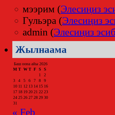
мээрим
(
Элесиңиз эс
Гульэра
(
Элесиңиз эс
admin
(
Элесиңиз эсиб
Жылнаама
Баш оона айы 2026
M
T
W
T
F
S
S
1
2
3
4
5
6
7
8
9
10
11
12
13
14
15
16
17
18
19
20
21
22
23
24
25
26
27
28
29
30
31
« Feb