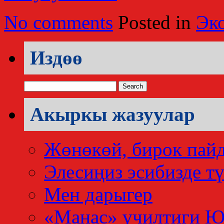
No comments
Posted in
Эк
Издөө
Search
for:
Акыркы жазуулар
Жөнөкөй, бирок пай
Элесиңиз эсибизде тү
Мен дарыгер
«Манас» үчилтиги 