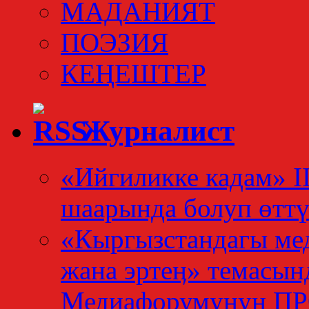
МАДАНИЯТ
ПОЭЗИЯ
КЕҢЕШТЕР
Журналист
«Ийгиликке кадам» I
шаарында болуп өтт
«Кыргызстандагы мед
жана эртеӊ» темасын
Медиафорумунун 