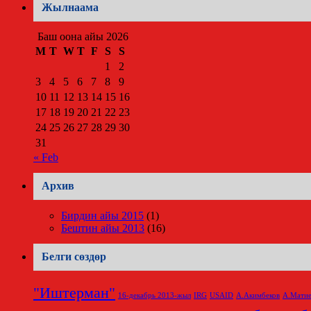
Жылнаама
Баш оона айы 2026
M
T
W
T
F
S
S
1
2
3
4
5
6
7
8
9
10
11
12
13
14
15
16
17
18
19
20
21
22
23
24
25
26
27
28
29
30
31
« Feb
Архив
Бирдин айы 2015
(1)
Бештин айы 2013
(16)
Белги сөздөр
"Иштерман"
16-декабрь 2013-жыл
IRG
USAID
А.Акимбеков
А.Матие