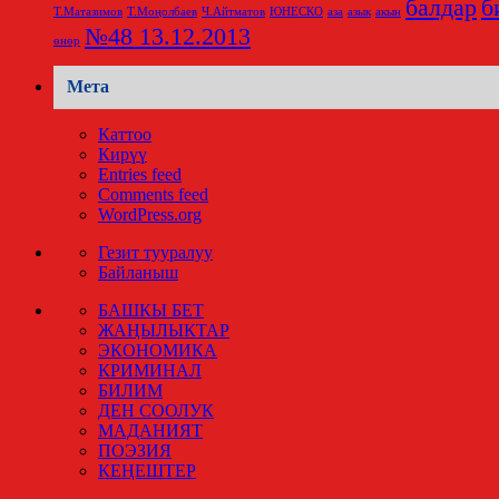
балдар
б
Т.Матазимов
Т.Моңолбаев
Ч.Айтматов
ЮНЕСКО
аза
азык
акын
№48 13.12.2013
өнөр
Мета
Каттоо
Кирүү
Entries feed
Comments feed
WordPress.org
Гезит тууралуу
Байланыш
БАШКЫ БЕТ
ЖАҢЫЛЫКТАР
ЭКОНОМИКА
КРИМИНАЛ
БИЛИМ
ДЕН СООЛУК
МАДАНИЯТ
ПОЭЗИЯ
КЕҢЕШТЕР