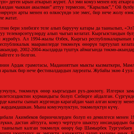
» деген ырын аткарып жүрөт. Ал эми комуз менен өзү аткарга
Аялдан чыккан акылман” аттуу термесин, “Карылык”,” Ой булб
нөрүнүн арты менен өз өлкөсүндө эле эмес, бир нече жолу өзөк
е жатат.
төн бери элибизге теле алып баруучу катары да таанылып, «Эл
у телекөрсөтүүлөрдү алып чыгып келатат. Кыргызстандын булуң
п жүрөбүз. Ал 1994-жылы Өзбек, Кыргыз республикаларынын 
спубликалык мааракелерде төкмөлүк өнөрүн тартуулап келат
-акындар, 2002-2004-жылдарда түштүк аймагында төкмө-акында
йгеге ээ болгон.
тинин Ардак грамотасы, Маданияттын мыкты кызматкери, Мам
 аралык бир нече фестивалдардын лауреаты. Жубайы экөө 4 уул-
узчулук, төкмөлүк өнөр кыргыздын рух-дөөлөтү. Илгерки зам
дилетсиздиктин курмандыгы болуп Сибирге айдалган. Сүргүнд
жерде канаты сынып жүргөндө карагайдан чаап алган комузу мене
а жардамдашкан. Мына комузчулуктун, төкмөлүктүн күчү.
ибали Акимбеков биринчилерден болуп өз демилгеси менен 1
өлүккө, дастан айтууга, комуз чертүүгө шыктуу инсандардын б
ка таанылып калган төкмөлүк өнөрү бар Шамырбек Тургунбае
р ишти уюштуруу ак эмгекти, каражатты талап кылары анык.