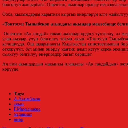
болгонун жашырбайт. Ошентип, акындар ордосу негизделгенде
Ооба, кылымдарды карыткан кыргыз өнөрлөрүн элге жайылтуу
«Токтосун Тыныбеков атындагы акындар мектебинде белги
Ошентип «Ак таңдай» төкмө акындар ордосу түптөлдү, ал жер
улан-кыздар үчүн белгилүү төкмө акын «Токтосун Тыныбек
келишүүдө. Ош шаарындагы Кыргызстан кинотеатрынын бир б
өткөрүлүп, бул ыйык өнөрдү кантип алып кетүү керек экенди
сыяктуу белгилүү өнөрпоздор багыт беришет.
Ал эми акындардын жакынкы пландары «Ак таңдайдын» жетек
көрүүдө.
Tags:
А.Акимбеков
акын
Г.Мамазияева
маданият
өнөр