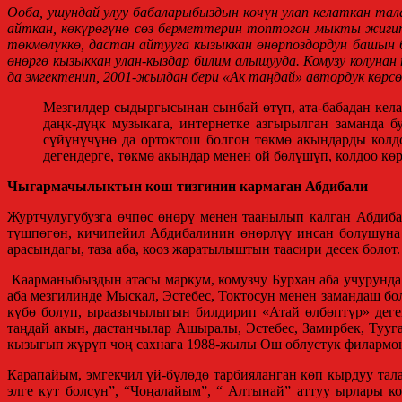
Ооба, ушундай улуу бабаларыбыздын көчүн улап келаткан та
айткан, көкүрөгүнө сөз берметтерин топтогон мыкты жиги
төкмөлүккө, дастан айтууга кызыккан өнөрпоздордун башын
өнөргө кызыккан улан-кыздар билим алышууда. Комузу колуна
да эмгектенип, 2001-жылдан бери «Ак таңдай» автордук көрсө
Мезгилдер сыдыргысынан сынбай өтүп, ата-бабадан кела
даңк-дүңк музыкага, интернетке азгырылган заманда б
сүйүнүчүнө да ортоктош болгон төкмө акындарды колд
дегендерге, төкмө акындар менен ой бөлүшүп, колдоо көр
Чыгармачылыктын кош тизгинин кармаган Абдибали
Журтчулугубузга өчпөс өнөрү менен таанылып калган Абдиба
түшпөгөн, кичипейил Абдибалинин өнөрлүү инсан болушуна м
арасындагы, таза аба, кооз жаратылыштын таасири десек болот.
Каарманыбыздын атасы маркум, комузчу Бурхан аба учурунда
аба мезгилинде Мыскал, Эстебес, Токтосун менен замандаш б
күбө болуп, ыраазычылыгын билдирип «Атай өлбөптүр» деге
таңдай акын, дастанчылар Ашыралы, Эстебес, Замирбек, Тууга
кызыгып жүрүп чоң сахнага 1988-жылы Ош облустук филармо
Карапайым, эмгекчил үй-бүлөдө тарбияланган көп кырдуу та
элге кут болсун”, “Чоңалайым”, “ Алтынай” аттуу ырлары 