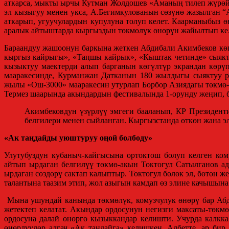
аткарса, мыкты ырчы Кутман Жолдошев «Аманың тилеп жүрөйүн
эл кызыгуу менен укса, А.Бегимкулованын сөзүнө жазылган “
аткарып, угуучулардын купулуна толуп келет. Каарманыбыз ө
аралык айтыштарда кыргыздын төкмөлүк өнөрүн жайылтып кел
Бараандуу жашоонун баркына жеткен Абдибали Акимбеков көп
кыргыз кайрыгы», «Таңшы кайрык», «Кыштак четинде» сыякту
кызыктуу маектерди алып барганын көгүлтүр экрандан көрү
мааракесинде, Курманжан Датканын 180 жылдыгы сыяктуу ре
жылы «Ош-3000» мааракесин утурлап Борбор Азиядагы төкмө
Термез шаарында акындардын фестивалында 1-орунду жеңип, ба
Акимбековдун үзүрлүү эмгеги бааланып, КР Президен
белгилери менен сыйланган. Кыргызстанда өткөн жана эл
«Ак таңдайды уюштуруу оңой болбоду»
Улутубуздун кубаныч-кайгысына ортоктош болуп келген ком
айтып ырдаган белгилүү төкмө-акын Токтогул Сатылганов а
ырдаган сөздөрү сактап калыптыр. Токтогул бөлөк эл, бөтөн 
талантына таазим этип, жол азыгын камдап өз элине качышын
Мына ушундай канында төкмөлүк, комузчулук өнөрү бар Абд
жетектеп келатат. Акындар ордосунун негизги максаты-төкм
ордосуна далай өнөргө кызыккандар келишти. Учурда калк
өнөрлүүлөр алгач «Ак таңдайга» келишкен. Албетте, ар би