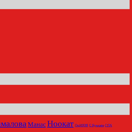
амалова
Ноокат
Манас
ОшМЮИ
С.Букашев
СПА