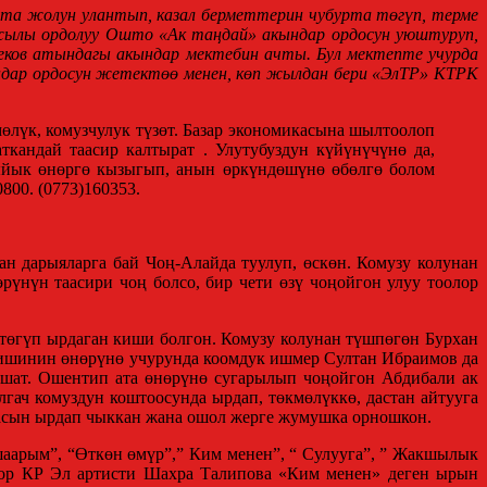
ата жолун улантып, казал берметтерин чубурта төгүп, терме
-жылы ордолуу Ошто «Ак таңдай» акындар ордосун уюштуруп,
беков атындагы акындар мектебин
ачты. Бул мектепте учурда
кындар ордосун жетектөө менен, көп жылдан бери «ЭлТР» КТРК
өлүк, комузчулук түзөт. Базар экономикасына шылтоолоп
ткандай таасир калтырат . Улутубуздун күйүнүчүнө да,
 ыйык өнөргө кызыгып, анын өркүндөшүнө өбөлгө болом
800. (0773)160353.
н дарыяларга бай Чоң-Алайда туулуп, өскөн. Комузу колунан
үнүн таасири чоң болсо, бир чети өзү чоңойгон улуу тоолор
төгүп ырдаган киши болгон. Комузу колунан түшпөгөн Бурхан
 кишинин өнөрүнө учурунда коомдук ишмер Султан Ибраимов да
ышат. Ошентип ата өнөрүнө сугарылып чоңойгон Абдибали ак
лгач комуздун коштоосунда ырдап, төкмөлүккө, дастан айтууга
асын ырдап чыккан жана ошол жерге жумушка орношкон.
аарым”, “Өткөн өмүр”,” Ким менен”, “ Сулууга”, ” Жакшылык
здор КР Эл артисти Шахра Талипова «Ким менен» деген ырын