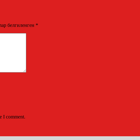
лар белгиленген
*
me I comment.