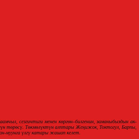
аамчыл, сезгичтиги менен көргөн
–
билгенин, заманыбыздын ак-
н төрөсү. Төкмөлүктүн алптары Жеңижок, Токтогул, Барпы,
дан-муунга үлгү катары жашап келет.