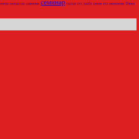
семинар
кеңеш
паллиатив
саамалык
согуш
суу чарба
сынак
туз
экономика
Өзгөн