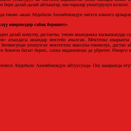
н бери далай-далай айтыштар, иш-чаралар уюштурулуп келатат.
да төкмө -акын Абдибали Акимбековдун эмгеги алкоого арзырл
лүү өнөрпоздор сабак беришет»
ден далай комузчу, дастанчы, төкмө акындыкка кызыккандар са
ов» атындагы акындар мектеби ачылган. Мектепке азырынча
өлмөсүндө уюшулган мектептин максаты-төкмөлүк, дастан ай
ги боюнча багыт берип, сахна маданиятын да үйрөтөт. Өнөргө
чиси Абдибали Акимбековдун айтуусунда- Ош шаарында өтүүч