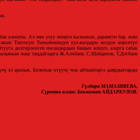
ык.
бак алышты. Ал эми улуу өнөргө кызыккан, дарамети бар, жаш
 акын Токтосун Тыныбековдун уул-кыздары колдоо көрсөтүп
тууга дилгирленген инсандардын башын кошуп, аларга сабак
 кызыккан жаш таңдайларга Ж.Алибаев, С.Шабданов, Т.Досбаев
ү эл аралык, Баткенде өтүүчү чоң айтыштарга даярдыктарды
Гүлбара МАМАЗИЯЕВА
,
Сүрөткө алган: Бекмамат АЙДАРКУЛОВ.