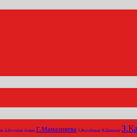
З.К
Г.Мамазияева
ва
А.Нурдинов
Араван
Д.Жусупбекова
Ж.Маматова