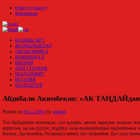
Гезит тууралуу
Байланыш
БАШКЫ БЕТ
ЖАҢЫЛЫКТАР
ЭКОНОМИКА
КРИМИНАЛ
БИЛИМ
ДЕН СООЛУК
МАДАНИЯТ
ПОЭЗИЯ
КЕҢЕШТЕР
Абдибали Акимбеков: «АК ТАҢДАЙдан 
Posted on
06.12.2013
by
oshjan
Тээ байыртан келаткан, сөз кунары менен көркүнө чыккан тө
карасын, ысык-суугун, түрдүү оош-кыйыштарын кыраатына ч
Калык, Арстанбек, Осмонкул өттү бул дүйнөдөн. Бул улуу тө