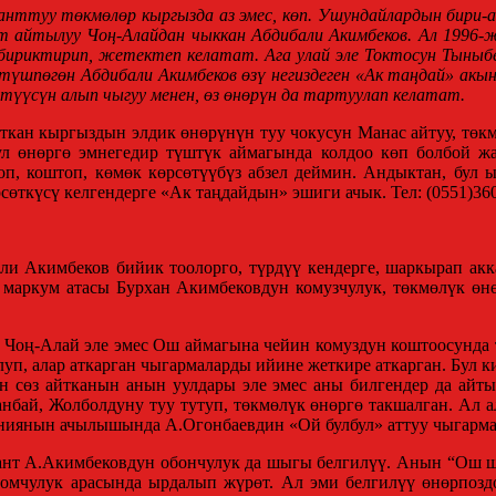
ланттуу төкмөлөр кыргызда аз эмес, көп. Ушундайлардын бири-
т
айтылуу Чоң-Алайдан чыккан Абдибали Акимбеков. Ал 1996
 бириктирип, жетектеп келатат. Ага улай эле Токтосун Тыны
н түшпөгөн Абдибали Акимбеков өзү негиздеген «Ак таңдай» а
түүсүн алып чыгуу менен, өз өнөрүн да тартуулап келатат.
ткан кыргыздын элдик өнөрүнүн туу чокусун Манас айтуу, төкм
ул өнөргө эмнегедир түштүк аймагында колдоо көп болбой жа
оп, коштоп, көмөк көрсөтүүбүз абзел деймин. Андыктан, бул
сөткүсү келгендерге «Ак таңдайдын» эшиги ачык. Тел: (0551)360
ли Акимбеков бийик тоолорго, түрдүү кендерге, шаркырап акка
аркум атасы Бурхан Акимбековдун комузчулук, төкмөлүк өнөр
 Чоң-Алай эле эмес Ош аймагына чейин комуздун коштоосунда 
олуп, алар аткарган чыгармаларды ийине жеткире аткарган. Бул
н сөз айтканын анын уулдары эле эмес аны билгендер да айт
нбай, Жолболдуну туу тутуп, төкмөлүк өнөргө такшалган. Ал а
ниянын ачылышында А.Огонбаевдин «Ой булбул» аттуу чыгарм
лант А.Акимбековдун обончулук да шыгы белгилүү. Анын “Ош ш
коомчулук арасында ырдалып жүрөт. Ал эми белгилүү өнөрпо