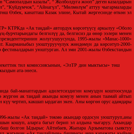
н “Самопалдын казалы”, “ Жолболдуга жооп” деген казалдарын
ул”, “Күйдүмчок”, “Айнагүл”, “Мөлмөлүм” аттуу чыгармаларды
төш Өзбек, канатташ Казак элине, Кытай жергесинде өткөн эл
ТР» КТРКда «Ак таңдай» автордук көрсөтүүсү аркылуу «Оболо
-бурчтарындагы белгилүү да, белгисиз да өнөр ээлери менен
президенттеринин жолугушуусунда, 1995-жылы «Манас-1000»
ат. Каарманыбыз уюштуруучулук жөндөмүн да көрсөтүп-2000-
р фестивалдарын уюштурган. Ал эми 2001-жылы Өзбекстандын
лекеттик тил комиссиясынын, «ЭлТР дин мыктысы» төш
кыздын ата-энеси.
анда бай-манаптардын адилетсиздигин комуздун коштоосунда
ө жүргөн ак таңдай акынды комузу менен анын таамай айтып
н күү чертип, какшап ырдаган экен. Аны көргөн орус адамдары
996-жылы «Ак таңдай» төкмө акындар ордосун уюштуруп,аны
ашын кошуп, аларга багыт берип эл алдына чыгаруу. Акындар
в баш болгон Ыдырыс Айтибаев, Жыпара Арзыматова сыяктуу
 Бул жагынан «Ак таңдайдын» башчысы акча каражаты кыйын