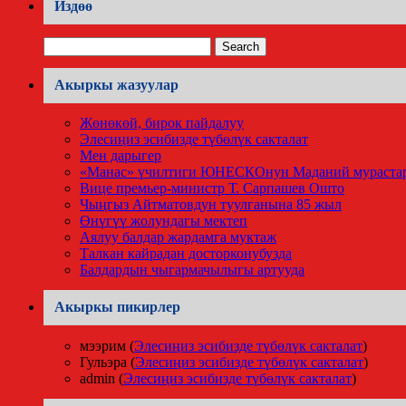
Издөө
Search
for:
Акыркы жазуулар
Жөнөкөй, бирок пайдалуу
Элесиңиз эсибизде түбөлүк сакталат
Мен дарыгер
«Манас» үчилтиги ЮНЕСКОнун Маданий мурастар
Вице премьер-министр Т. Сарпашев Ошто
Чыңгыз Айтматовдун туулганына 85 жыл
Өнүгүү жолундагы мектеп
Аялуу балдар жардамга муктаж
Талкан кайрадан досторконубузда
Балдардын чыгармачылыгы артууда
Акыркы пикирлер
мээрим
(
Элесиңиз эсибизде түбөлүк сакталат
)
Гульэра
(
Элесиңиз эсибизде түбөлүк сакталат
)
admin
(
Элесиңиз эсибизде түбөлүк сакталат
)