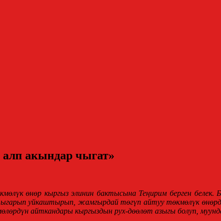
алп акындар чыгат»
кмөлүк өнөр кыргыз элинин бактысына Теңирим берген белек. Б
ыгарып уйкаштырып, жамгырдай төгүп айтуу төкмөлүк өнөрдү
кмөлөрдүн айткандары кыргыздын рух-дөөлөт азыгы болуп, муун