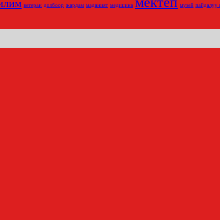
мектеп
илим
ветеран
долбоор
жардам
маданият
медицина
музей
пайдалуу 