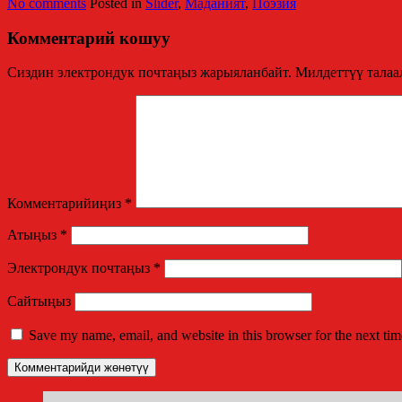
No comments
Posted in
Slider
,
Маданият
,
Поэзия
Комментарий кошуу
Сиздин электрондук почтаңыз жарыяланбайт.
Милдеттүү талаа
Комментарийиңиз
*
Атыңыз
*
Электрондук почтаңыз
*
Сайтыңыз
Save my name, email, and website in this browser for the next ti