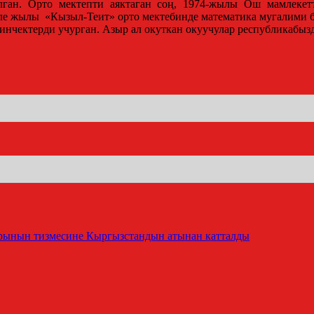
ган. Орто мектепти аяктаган соң, 1974-жылы Ош мамлеке
эле жылы «Кызыл-Теит» орто мектебинде математика мугалими б
инчектерди учурган. Азыр ал окуткан окуучулар республикабы
ынын тизмесине Кыргызстандын атынан катталды