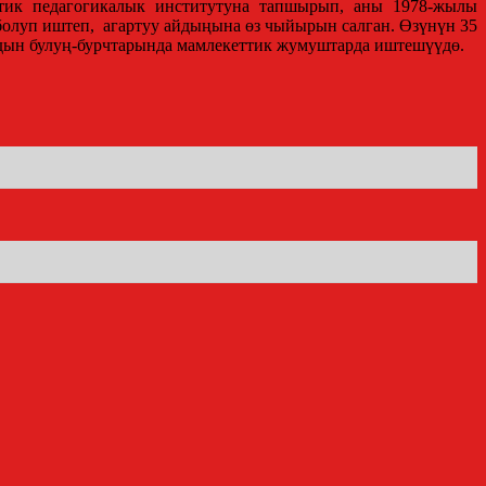
ттик педагогикалык институтуна тапшырып, аны 1978-жылы
олуп иштеп, агартуу айдыңына өз чыйырын салган. Өзүнүн 35
здын булуң-бурчтарында мамлекеттик жумуштарда иштешүүдө.