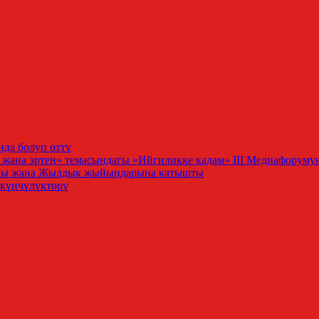
нда болуп өттү
үн жана эртеӊ» темасындагы «Ийгиликке кадам» III Медиафо
лпы жана Жылдык жыйындарына катышты
күнчүлүктөрү