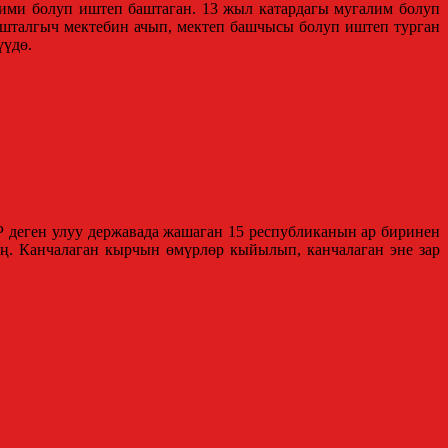
лими болуп иштеп баштаган. 13 жыл катардагы мугалим болуп
ашталгыч мектебин ачып, мектеп башчысы болуп иштеп турган
үүдө.
 деген улуу державада жашаган 15 республиканын ар биринен
ң. Канчалаган кырчын өмүрлөр кыйылып, канчалаган эне зар