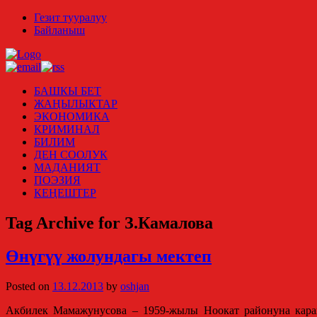
Гезит тууралуу
Байланыш
БАШКЫ БЕТ
ЖАҢЫЛЫКТАР
ЭКОНОМИКА
КРИМИНАЛ
БИЛИМ
ДЕН СООЛУК
МАДАНИЯТ
ПОЭЗИЯ
КЕҢЕШТЕР
Tag Archive for З.Камалова
Өнүгүү жолундагы мектеп
Posted on
13.12.2013
by
oshjan
Акбилек Мамажунусова – 1959-жылы Ноокат районуна караш