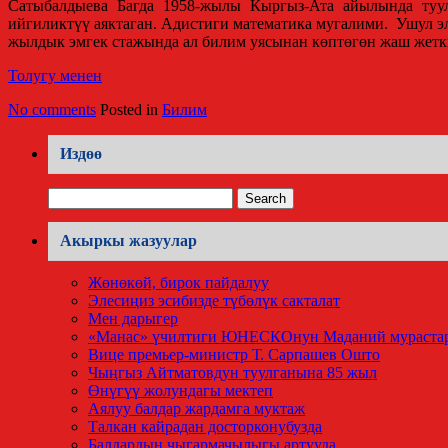
Сатыбалдыева Багда 1958-жылы Кыргыз-Ата айылында туул
ийгиликтүү аяктаган. Адистиги математика мугалими. Ушул 
жылдык эмгек стажында ал билим уясынан көптөгөн жаш жетк
Толугу менен
No comments
Posted in
Билим
Издөө
Search
for:
Акыркы жазуулар
Жөнөкөй, бирок пайдалуу
Элесиңиз эсибизде түбөлүк сакталат
Мен дарыгер
«Манас» үчилтиги ЮНЕСКОнун Маданий мурастар
Вице премьер-министр Т. Сарпашев Ошто
Чыңгыз Айтматовдун туулганына 85 жыл
Өнүгүү жолундагы мектеп
Аялуу балдар жардамга муктаж
Талкан кайрадан досторконубузда
Балдардын чыгармачылыгы артууда