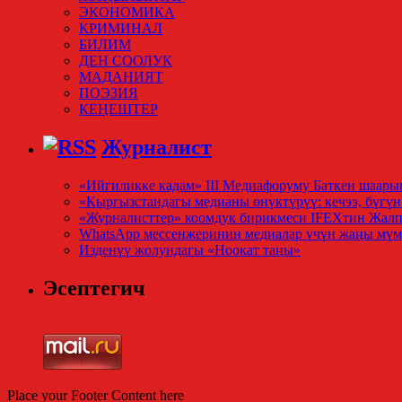
ЭКОНОМИКА
КРИМИНАЛ
БИЛИМ
ДЕН СООЛУК
МАДАНИЯТ
ПОЭЗИЯ
КЕҢЕШТЕР
Журналист
«Ийгиликке кадам» III Медиафоруму Баткен шаары
«Кыргызстандагы медианы өнүктүрүү: кечээ, бүг
«Журналисттер» коомдук бирикмеси IFEXтин Жа
WhatsApp мессенжеринин медиалар үчүн жаңы мүм
Изденүү жолундагы «Ноокат таңы»
Эсептегич
Place your Footer Content here