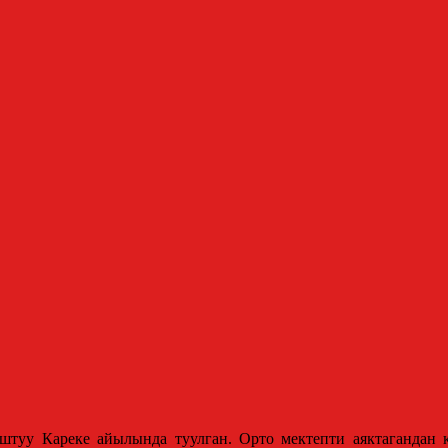
туу Кареке айылында туулган. Орто мектепти аяктагандан