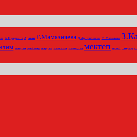
З.К
Г.Мамазияева
ва
А.Нурдинов
Араван
Д.Жусупбекова
Ж.Маматова
мектеп
илим
ветеран
долбоор
жардам
маданият
медицина
музей
пайдалуу 