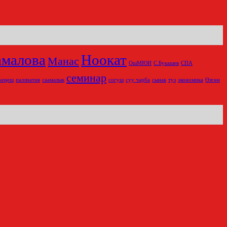
амалова
Ноокат
Манас
ОшМЮИ
С.Букашев
СПА
семинар
кеңеш
паллиатив
саамалык
согуш
суу чарба
сынак
туз
экономика
Өзгөн