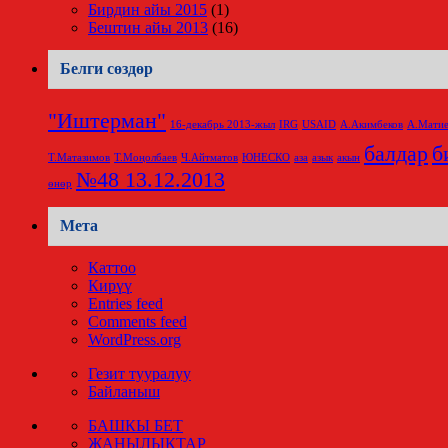
Бирдин айы 2015
(1)
Бештин айы 2013
(16)
Белги сөздөр
"Иштерман"
16-декабрь 2013-жыл
IRG
USAID
А.Акимбеков
А.Матие
балдар
б
Т.Матазимов
Т.Моңолбаев
Ч.Айтматов
ЮНЕСКО
аза
азык
акын
№48 13.12.2013
өнөр
Мета
Каттоо
Кирүү
Entries feed
Comments feed
WordPress.org
Гезит тууралуу
Байланыш
БАШКЫ БЕТ
ЖАҢЫЛЫКТАР