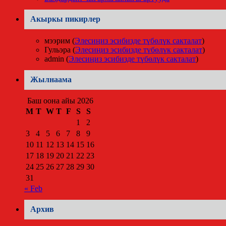
Акыркы пикирлер
мээрим
(
Элесиңиз эсибизде түбөлүк сакталат
)
Гульэра
(
Элесиңиз эсибизде түбөлүк сакталат
)
admin
(
Элесиңиз эсибизде түбөлүк сакталат
)
Жылнаама
Баш оона айы 2026
M
T
W
T
F
S
S
1
2
3
4
5
6
7
8
9
10
11
12
13
14
15
16
17
18
19
20
21
22
23
24
25
26
27
28
29
30
31
« Feb
Архив