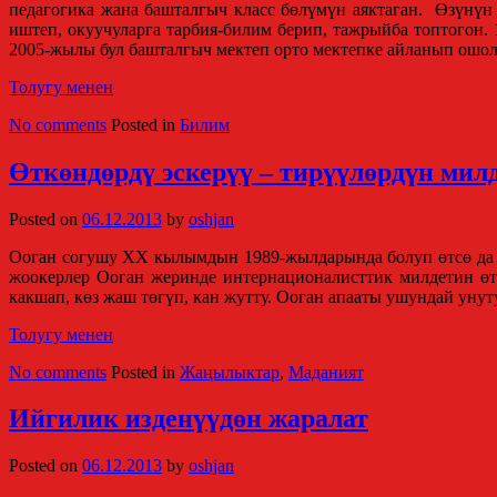
педагогика жана башталгыч класс бөлүмүн аяктаган. Өзүнүн
иштеп, окуучуларга тарбия-билим берип, тажрыйба топтогон
2005-жылы бул башталгыч мектеп орто мектепке айланып ошол
Толугу менен
No comments
Posted in
Билим
Өткөндөрдү эскерүү – тирүүлөрдүн мил
Posted on
06.12.2013
by
oshjan
Ооган согушу ХХ кылымдын 1989-жылдарында болуп өтсө да у
жоокерлер Ооган жеринде интернационалисттик милдетин өт
какшап, көз жаш төгүп, кан жутту. Ооган апааты ушундай унут
Толугу менен
No comments
Posted in
Жаңылыктар
,
Маданият
Ийгилик изденүүдөн жаралат
Posted on
06.12.2013
by
oshjan