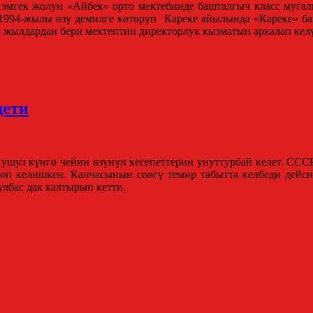
 эмгек жолун «Айбек» орто мектебинде башталгыч класс муга
. 1994-жылы өзү демилге көтөрүп Кареке айылында «Кареке» б
 жылдардан бери мектептин директорлук кызматын аркалап кел
дети
шул күнгө чейин өзүнүн кесепеттерин унуттурбай келет. СССР
өп келишкен. Канчасынын сөөгү темир табытта келбеди дейси
улбас дак калтырып кетти.